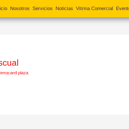
icio
Nosotros
Servicios
Noticias
Vitrina Comercial
Event
scual
ferrocarril plaza