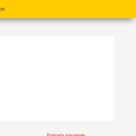
os
Entrada siguiente
→