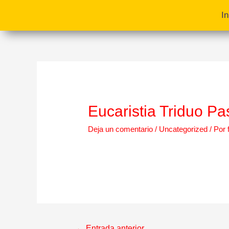
In
Eucaristia Triduo Pa
Deja un comentario
/
Uncategorized
/ Por
←
Entrada anterior