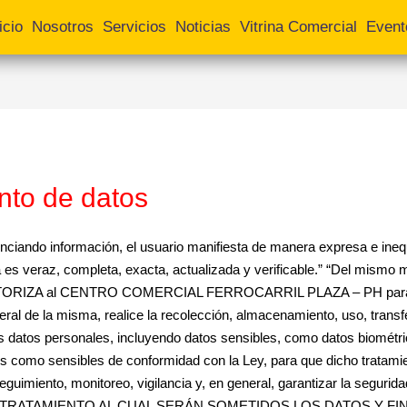
icio
Nosotros
Servicios
Noticias
Vitrina Comercial
Event
ento de datos
genciando información, el usuario manifiesta de manera expresa e inequ
es veraz, completa, exacta, actualizada y verificable.” “Del mismo m
AUTORIZA al CENTRO COMERCIAL FERROCARRIL PLAZA – PH para que, 
eral de la misma, realice la recolección, almacenamiento, uso, transfe
us datos personales, incluyendo datos sensibles, como datos biométri
 como sensibles de conformidad con la Ley, para que dicho tratamient
, seguimiento, monitoreo, vigilancia y, en general, garantizar la segur
O II.2 TRATAMIENTO AL CUAL SERÁN SOMETIDOS LOS DATOS Y FINA